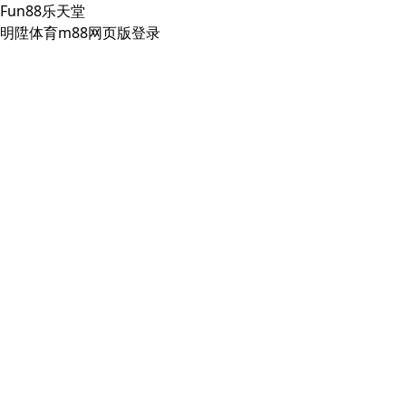
Fun88乐天堂
明陞体育m88网页版登录