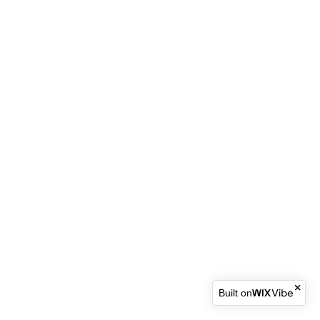
Built on