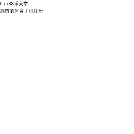
Fun88乐天堂
靠谱的体育手机注册