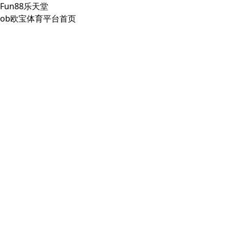
Fun88乐天堂
ob欧宝体育平台首页