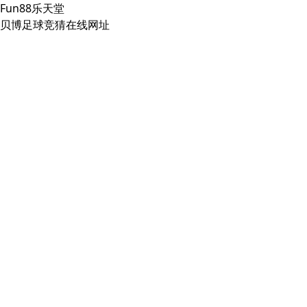
Fun88乐天堂
贝博足球竞猜在线网址