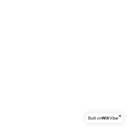
Built on