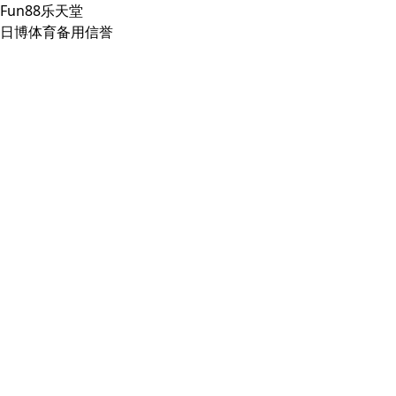
Fun88乐天堂
日博体育备用信誉