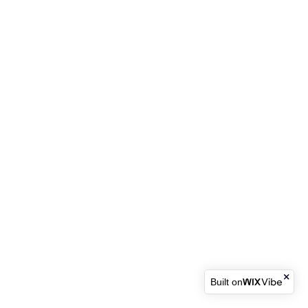
Built on