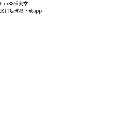
Fun88乐天堂
澳门足球盘下载app