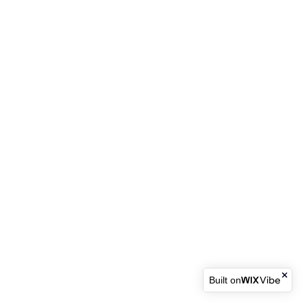
Built on