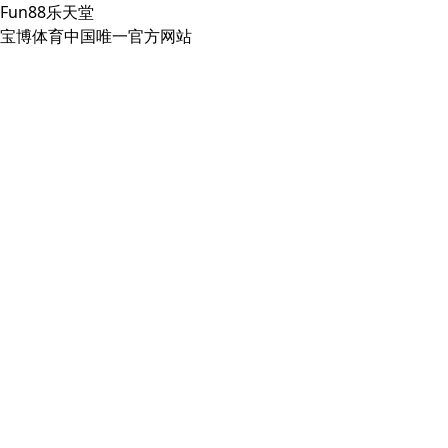
Fun88乐天堂
宝博体育中国唯一官方网站