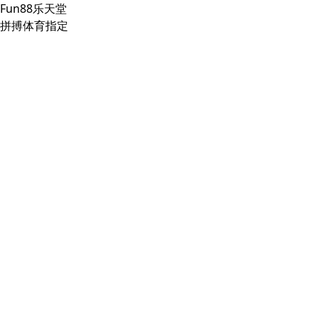
Fun88乐天堂
拼搏体育指定