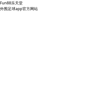
Fun88乐天堂
外围足球app官方网站