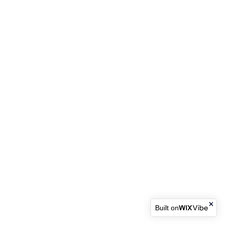
Built on