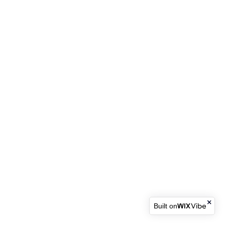
Built on