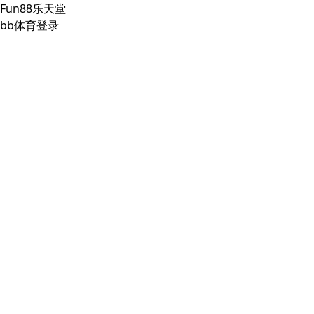
Fun88乐天堂
bb体育登录