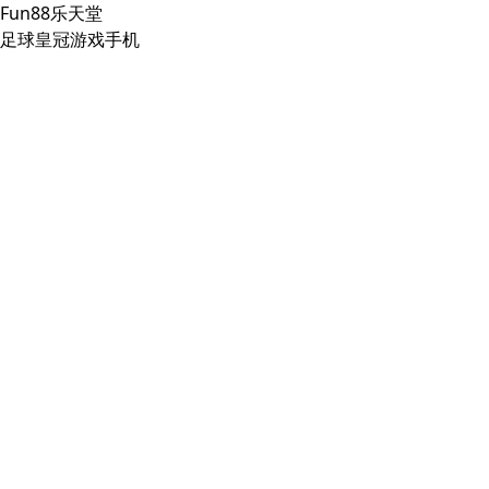
Fun88乐天堂
足球皇冠游戏手机