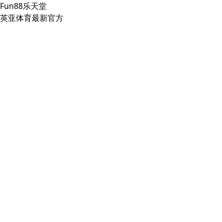
Fun88乐天堂
英亚体育最新官方