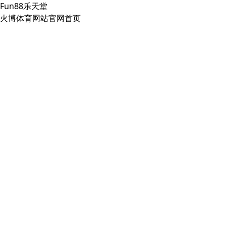
Fun88乐天堂
火博体育网站官网首页