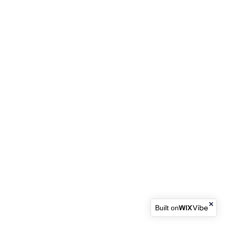
Built on