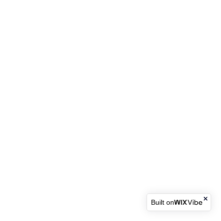
Built on