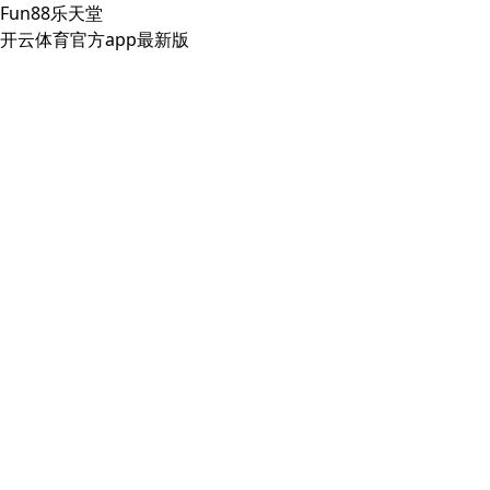
Fun88乐天堂
开云体育官方app最新版