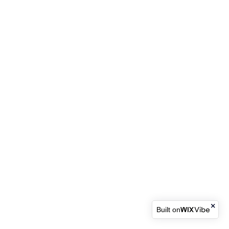
Built on