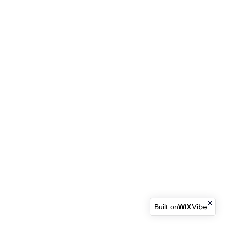
Built on