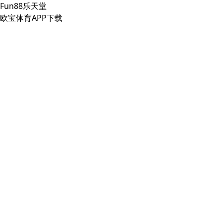
Fun88乐天堂
欧宝体育APP下载