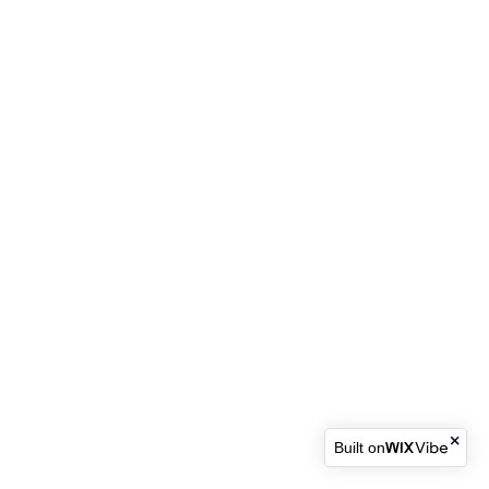
Built on