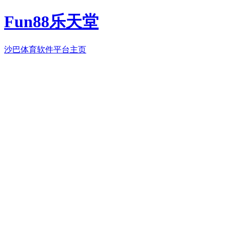
Fun88乐天堂
沙巴体育软件平台主页