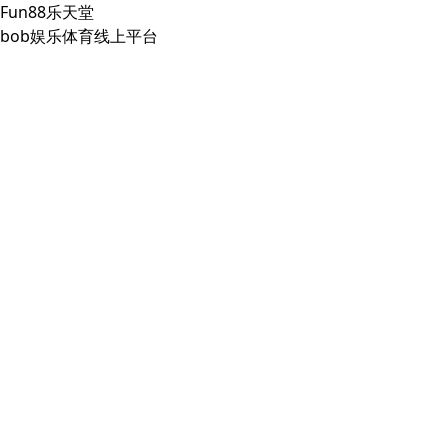
Fun88乐天堂
bob娱乐体育线上平台