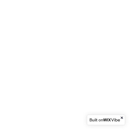
Built on