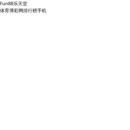
Fun88乐天堂
体育博彩网排行榜手机