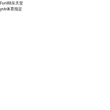
Fun88乐天堂
ysb体育指定