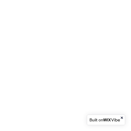
Built on