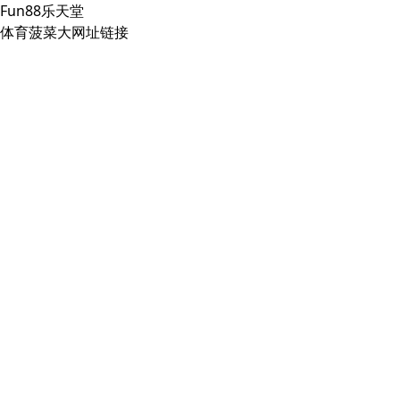
Fun88乐天堂
体育菠菜大网址链接