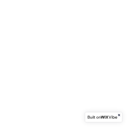
Built on