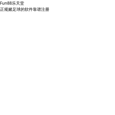
Fun88乐天堂
正规赌足球的软件靠谱注册