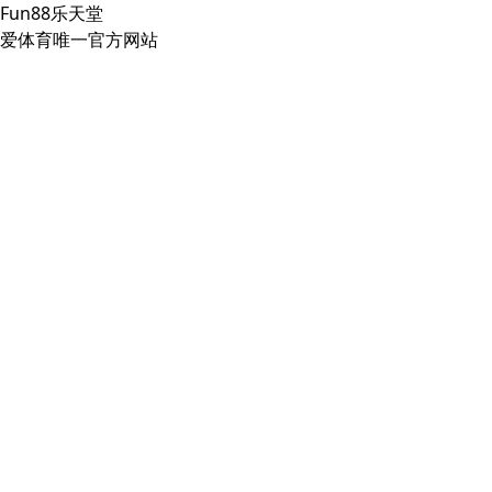
Fun88乐天堂
爱体育唯一官方网站